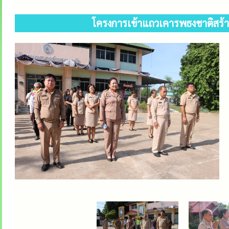
โครงการเข้าแถวเคารพธงชาติสร้า