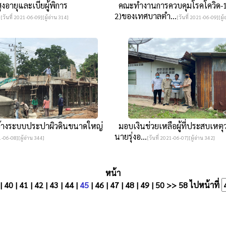
สูงอายุและเบี้ยผู้พิการ
คณะทำงานการควบคุมโรคโควิด-19
5
2)ของเทศบาลตำ...
[วันที่ 2021-06-09][ผู้อ่าน 314]
[วันที่ 2021-06-09][ผู้
้างระบบประปาผิวดินขนาดใหญ่
มอบเงินช่วยเหลือผู้ที่ประสบเหตุ
นายรุ่งอ...
1-06-08][ผู้อ่าน 344]
[วันที่ 2021-06-07][ผู้อ่าน 342]
หน้า
|
40
|
41
|
42
|
43
|
44
|
45
|
46
|
47
|
48
|
49
|
50
>>
58
ไปหน้าที่