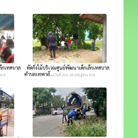
เล็กเทศบาล
ตัดกิ่งไม้บริเวณศูนย์พัฒนาเด็กเล็กเทศบาล
ตำบลเทพาลั...
 352]
[วันที่ 2021-06-09][ผู้อ่าน 316]