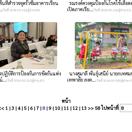
้นที่สำรวจจุดรั่วซึมอาคารเรียน
รณรงค์ควงคุมป้องกันโรคไข้เลือด
.
เปิดภาคเรีย...
[วันที่ 2026-05-22][ผู้อ่าน 40]
[วันที่ 2026-05-22][ผู้อ่าน 43]
ปฏิบัติการป้องกันการขัดกันแห่ง
นางสุมาลี พันธุ์เสนีย์ นายกเทศ
...
เทพาลัย ลงต...
[วันที่ 2026-05-21][ผู้อ่าน 41]
[วันที่ 2026-05-18][ผู้อ่าน 4
หน้า
<<
1
|
3
|
4
|
5
|
6
|
7
|
8
|
9
|
10
|
11
|
12
|
13
>>
58
ไปหน้าที่